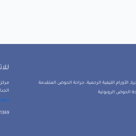
للا
ة, الأورام الليفية الرحمية، جراحة الحوض المتقدمة
مركز 
الجدا
حة الحوض الروبوتية
انظر 
1369 503 58 971+