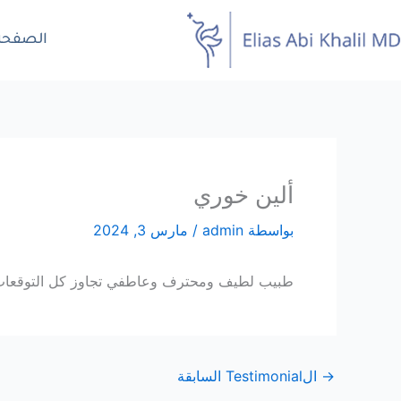
خطي
لى
الصفحة 
لمحتوى
ألين خوري
بواسطة
admin
/
مارس 3, 2024
طبيب لطيف ومحترف وعاطفي تجاوز كل التوقعات. هذ
→
الTestimonial السابقة