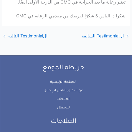
تعتبر رعاية ما بعد الجراحة في CMC من الدرجة الأولى أيضًا.
شكرا د. الياس & شكرًا لفريقك من مقدمي الرعاية في CMC
→
الTestimonial السابقة
الTestimonial التالية
←
خريطة الموقع
الصفحة الرئيسية
عن الدكتور الياس ابي خليل
العلاجات
للاتصال
العلاجات