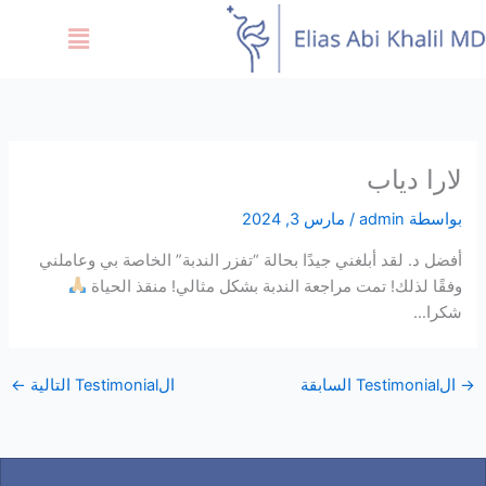
خطي
Menu
لى
لمحتوى
لارا دياب
بواسطة
admin
/
مارس 3, 2024
أفضل د. لقد أبلغني جيدًا بحالة “تفزر الندبة” الخاصة بي وعاملني
وفقًا لذلك! تمت مراجعة الندبة بشكل مثالي! منقذ الحياة
شكرا…
→
الTestimonial السابقة
الTestimonial التالية
←