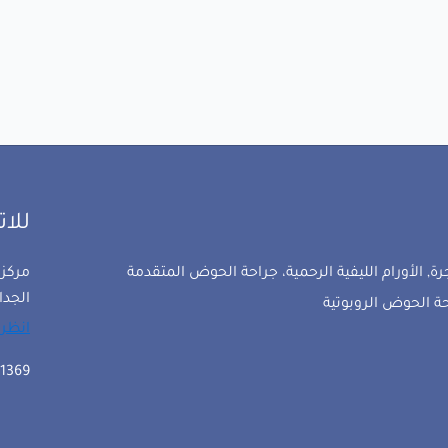
للا
ة, الأورام الليفية الرحمية، جراحة الحوض المتقدمة
مركز 
الجدا
حة الحوض الروبوتية
انظر 
1369 503 58 971+