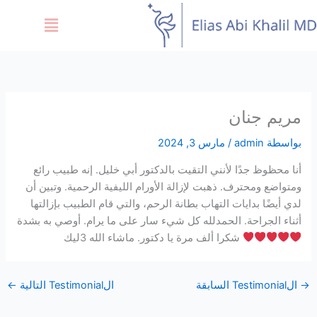
خطي
Menu
لى
لمحتوى
مريم جنان
بواسطة
admin
/
مارس 3, 2024
أنا محظوظ جدًا لأنني التقيت بالدكتور أبي خليل. إنه طبيب رائع
ومتواضع ومحترف. ذهبت لإزالة الأورام الليفية الرحمية. وتبين أن
لدي أيضًا بدايات التهاب بطانة الرحم، والتي قام الطبيب بإزالتها
أثناء الجراحة. الحمدلله كل شيء سار على ما يرام. أوصي به بشدة
شكرا ألف مرة يا دكتور. ماشاء الله 3ليك
→
الTestimonial السابقة
الTestimonial التالية
←